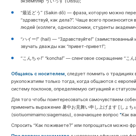
экземпляр ういっす (Uissu);
“最近どう” (Saikin dō) — фраза, которую можно переве
“здравствуй, как дела?”. Чаще всего произносится
людей (коллеги, одноклассники, студенты академич
“ハイー!” (hai!) — “Здравствуйте!” (заимствованный и
звучать дважды как “привет-привет!”;
“こんちゃ!” “koncha!” — сленговое сокращение “こんに
Общаясь с носителем,
следует помнить о традициях 
рукопожатиям только тогда, когда общаются с европе
систему поклонов, определяемую ситуацией и статусо
Для того чтобы поинтересоваться самочувствием соб
применить выражение 暑中お見舞い申し上げます [
(siotiuomimaimo:siagemasu), означающее вопрос
“
Как в
Спросить “Как поживаете?” или попрощаться можно
При первом знакомстве
с человеком официальная фо