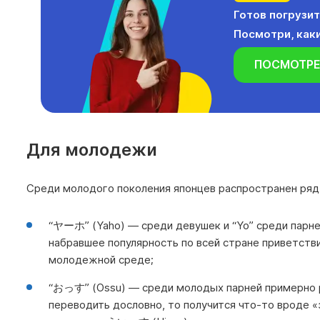
Готов погрузит
Посмотри, каки
ПОСМОТРЕ
Для молодежи
Среди молодого поколения японцев распространен ря
“ヤーホ” (Yaho) — среди девушек и “Yo” среди парне
набравшее популярность по всей стране приветств
молодежной среде;
“おっす” (Ossu) — среди молодых парней примерно ра
переводить дословно, то получится что-то вроде «