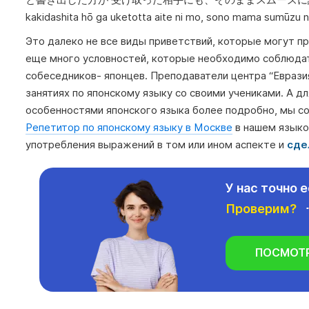
と書き出した方が 受け取った相手にも、そのままスムーズに読める” (Konnic
kakidashita hō ga uketotta aite ni mo, sono mama sumūz
Это далеко не все виды приветствий, которые могут пр
еще много условностей, которые необходимо соблюдат
собеседников- японцев. Преподаватели центра “Еврази
занятиях по японскому языку со своими учениками. А д
особенностями японского языка более подробно, мы с
Репетитор по японскому языку в Москве
в нашем языко
употребления выражений в том или ином аспекте и
сде
У нас точно е
Проверим?
ПОСМОТ