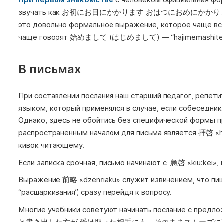
звучать как お初にお目にかかります おはつにおめにかかります (ohat
это довольно формальное выражение, которое чаще вс
чаще говорят 始めまして (はじめまして) — “hajimemashite”
В письмах
При составлении послания наш старший педагог, репет
языком, который применялся в случае, если собеседник 
Однако, здесь не обойтись без специфической формы 
распространенным началом для письма является 拝啓 «ha
кивок читающему.
Если записка срочная, письмо начинают с 急啓 «kiu:kei»,
Выражение 前略 «dzenriaku» служит извинением, что пи
“расшаркивания”, сразу перейдя к вопросу.
Многие учебники советуют начинать послание