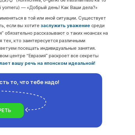
hiwa, o-genki de irasshaimasu ka’ to
u ni yomeru) — «Добрый день! Как Ваши дела?»
именяться в той или иной ситуации. Существует
ь, если вы хотите
заслужить уважение
среди
я” обязательно рассказывают о таких нюансах на
ля тех, кто заинтересуется различными
оветуем посещать индивидуальные занятия.
вом центре “Евразия” раскроет все секреты
лает вашу речь на японском идеальной!
сть то, что тебе надо!
РЕТЬ