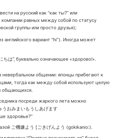
сти на русский как “как ты?” или
 в компании равных между собой по статусу
еской группы или просто друзья);
з английского вариант “hi”). Иногда может
ちは”, буквально означающее «здорово!».
в невербальном общении: японцы прибегают к
йцами, тогда как между собой используют целую
м общающихся.
еседника посреди жаркого лета можно
しょちゅうおみまいもうしあげます
аше здоровье?”
 фразой ご機嫌よう [ごきげんよう (gokikanio:).
рмулировка “Приятно познакомиться” будет