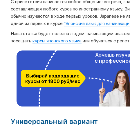
С приветствия начинается любое общение: встреча, зн
составляющая любого курса по иностранному языку. Ви
обычно изучаются в ходе первых уроков. Japanese не 
одной из первых в курсе
“Японский язык для начинающи
Наша статья будет полезна людям, начинающим знаком
посещать
курсы японского языка
или обучаться с репе
Хочешь изуча
с профессио
Выбирай подходящие
курсы от 1800 руб/мес
Универсальный вариант