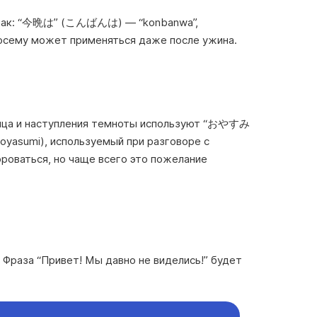
о так: “今晩は” (こんばんは) — “konbanwa”,
посему может применяться даже после ужина.
лнца и наступления темноты используют “おやすみ
yasumi), используемый при разговоре с
ороваться, но чаще всего это пожелание
 Фраза “Привет! Мы давно не виделись!” будет