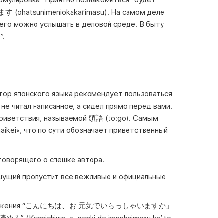
sunimeniokakarimasu). На самом деле
его можно услышать в деловой среде. В быту
.
итор японского языка рекомендует пользоваться
не читал написанное, а сидел прямо перед вами.
приветствия, называемой 頭語 (to:go). Самым
ikei», что по сути обозначает приветственный
 говорящего о спешке автора.
шущий пропустит все вежливые и официальные
 с предложения “こんにちは、お 元気でいらっしゃいますか」