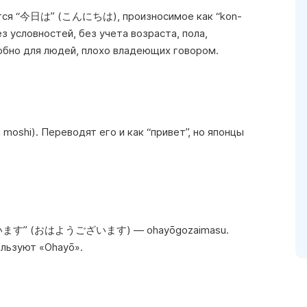
ется “今日は” (こんにちは), произносимое как “kon-
з условностей, без учета возраста, пола,
добно для людей, плохо владеющих говором.
oshi). Переводят его и как “привет”, но японцы
うございます” (おはようございます) — ohayōgozaimasu.
ользуют «Ohayō».