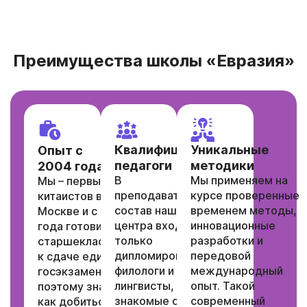
Преимущества школы «Евразия»
Квалифицированные
Уникальные
Опыт
с
педагоги
методики
2004 года
В
Мы применяем на
Мы – первый центр
преподавательский
курсе проверенные
китаистов в
состав нашего
временем методы,
Москве и с 2019
центра входят
инновационные
года готовим
только
разработки и
старшеклассников
дипломированные
передовой
к сдаче единого
филологи и
международный
госэкзамена,
лингвисты,
опыт. Такой
поэтому знаем,
знакомые с
современный
как добиться