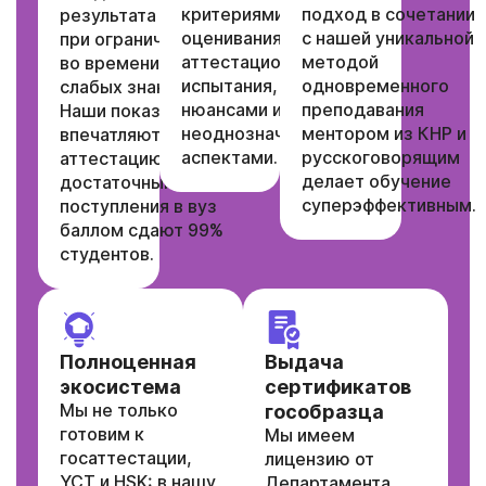
критериями
подход в сочетании
результата даже
оценивания
с нашей уникальной
при ограничении
аттестационного
методой
во времени и
испытания, его
одновременного
слабых знаниях.
нюансами и
преподавания
Наши показатели
неоднозначными
ментором из КНР и
впечатляют –
аспектами.
русскоговорящим
аттестацию с
делает обучение
достаточным для
суперэффективным.
поступления в вуз
баллом сдают 99%
студентов.
Полноценная
Выдача
экосистема
сертификатов
Мы не только
гособразца
готовим к
Мы имеем
госаттестации,
лицензию от
YCT и HSK: в нашу
Департамента