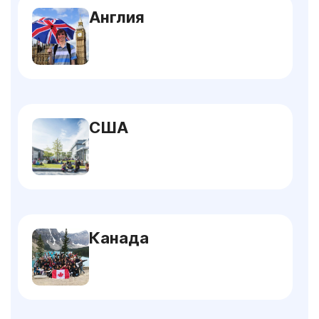
Англия
США
Канада