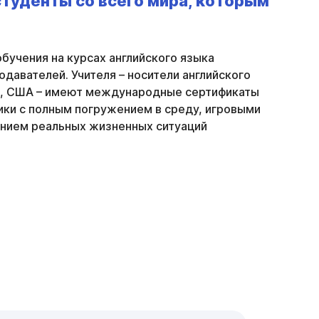
студенты со всего мира, которым
бучения на курсах английского языка
давателей. Учителя – носители английского
и, США – имеют международные сертификаты
ки с полным погружением в среду, игровыми
нием реальных жизненных ситуаций