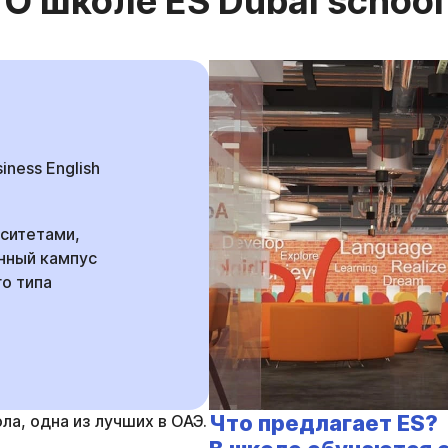
О школе ES Dubai school
siness English
рситетами,
нный кампус
о типа
Что предлагает ES?
ла, одна из лучших в ОАЭ.