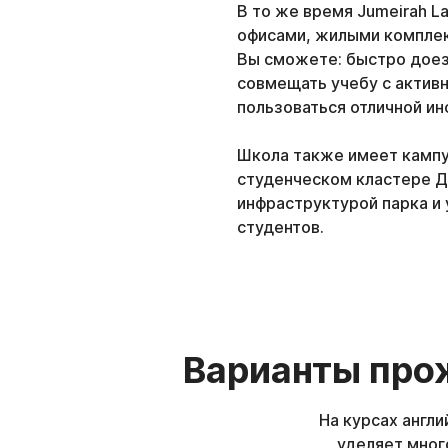
В то же время Jumeirah L
офисами, жилыми комплек
Вы сможете: быстро доезж
совмещать учебу с актив
пользоваться отличной и
Школа также имеет кампу
студенческом кластере Ду
инфраструктурой парка и
студентов.
Варианты прож
На курсах англ
уделяет мног