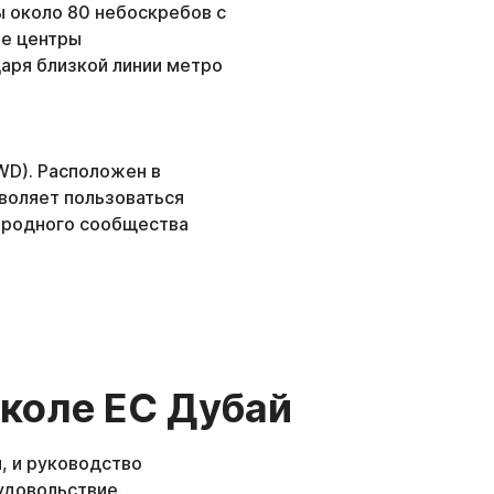
ы около 80 небоскребов с
ые центры
аря близкой линии метро
WD). Расположен в
зволяет пользоваться
ародного сообщества
школе ЕС Дубай
, и руководство
удовольствие.