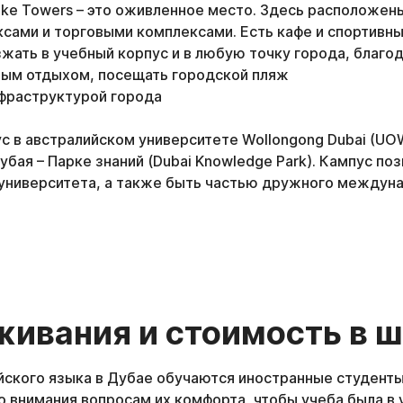
ake Towers – это оживленное место. Здесь расположен
сами и торговыми комплексами. Есть кафе и спортивн
ать в учебный корпус и в любую точку города, благод
ным отдыхом, посещать городской пляж
нфраструктурой города
с в австралийском университете Wollongong Dubai (UO
бая – Парке знаний (Dubai Knowledge Park). Кампус по
 университета, а также быть частью дружного междун
ивания и стоимость в 
ийского языка в Дубае обучаются иностранные студенты
о внимания вопросам их комфорта, чтобы учеба была в 