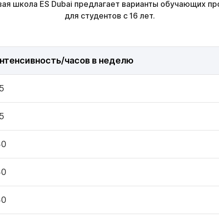
ая школа ES Dubai предлагает варианты обучающих п
для студентов с 16 лет.
нтенсивность/часов в неделю
5
5
30
30
30