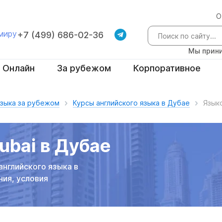
О
 миру
+7 (499) 686-02-36
Мы прини
Онлайн
За рубежом
Корпоративное
языка за рубежом
Курсы английского языка в Дубае
Язык
ubai в Дубае
английского языка в
ния, условия
ы