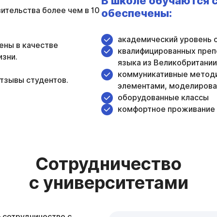
В школе обучаются 
ительства более чем в 10
обеспечены:
академический уровень о
ены в качестве
квалифицированных препо
изни.
языка из Великобритани
коммуникативные методи
отзывы студентов.
элементами, моделирова
оборудованные классы
комфортное проживание
Сотрудничество
с университетами
– сотрудничество с