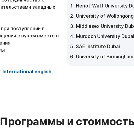
Heriot-Watt University D
вительствами западных
University of Wollongong
Middlesex University Dub
при поступлении в
бщении с вузом вместе с
Murdoch University Duba
ения
SAE Institute Dubai
ты
University of Birmingham
nternational english
Программы и стоимост