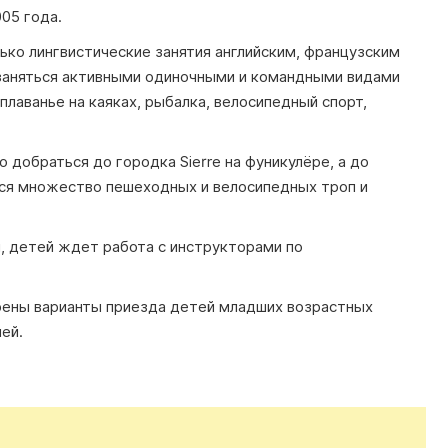
005 года.
ько лингвистические занятия английским, французским
заняться активными одиночными и командными видами
плаванье на каяках, рыбалка, велосипедный спорт,
 добраться до городка Sierre на фуникулёре, а до
ется множество пешеходных и велосипедных троп и
й, детей ждет работа с инструкторами по
рены варианты приезда детей младших возрастных
ей.