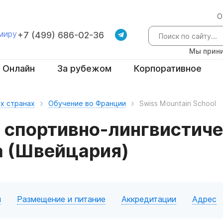
О
 миру
+7 (499) 686-02-36
Мы прини
Онлайн
За рубежом
Корпоративное
х странах
Обучение во Франции
Swiss Mountain School
е спортивно-лингвистиче
а (Швейцария)
я
Размещение и питание
Аккредитации
Адрес