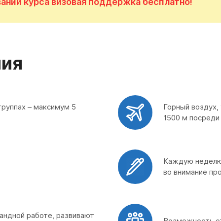
ании курса визовая поддержка бесплатно!
ния
группах – максимум 5
Горный воздух, 
1500 м посреди
Каждую неделю 
во внимание про
мандной работе, развивают