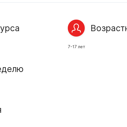
урса
Возраст
7-17 лет
неделю
я