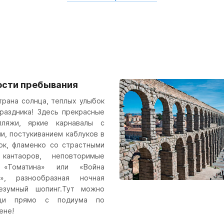
ости пребывания
трана солнца, теплых улыбок
праздника! Здесь прекрасные
пляжи, яркие карнавалы с
и, постукиванием каблуков в
ок, фламенко со страстными
 кантаоров, неповторимые
 «Томатина» или «Война
и», разнообразная ночная
езумный шопинг.Тут можно
ещи прямо с подиума по
ене!