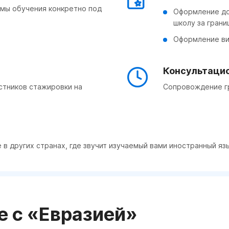
ммы обучения конкретно под
Оформление до
школу за грани
Оформление в
Консультацио
стников стажировки на
Сопровождение гр
е в других странах, где звучит изучаемый вами иностранный яз
е с «Евразией»