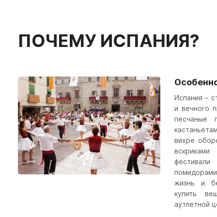
ПОЧЕМУ ИСПАНИЯ?
Особенн
Испания – с
и вечного 
песчаные 
кастаньетам
вихре обор
вскриками
фестивали
помидорам
жизнь и б
купить в
аутлетной ц