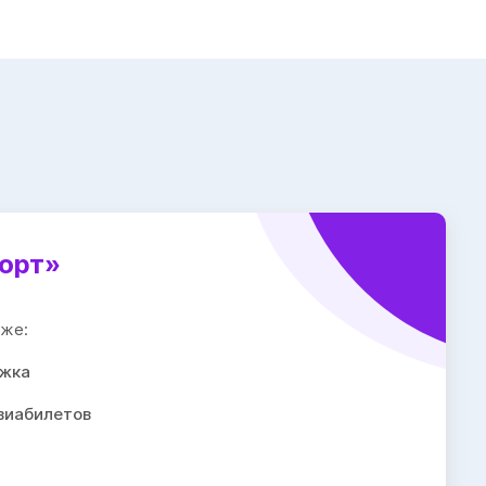
орт»
кже:
ржка
виабилетов